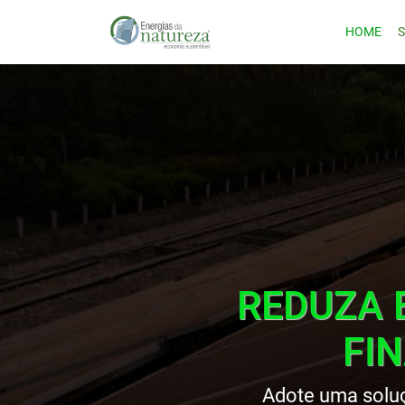
HOME
REDUZA 
FI
Adote uma soluç